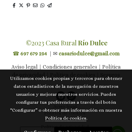
©2023 Casa Rural
Río Dulce
☎
697 679 254
| ✉
casariodulce@gmail.com
Aviso legal | Condiciones generales | Política
de privacidad | Política de cookies | Seguros
Utilizamos cookies propias y terceros para obtener
datos estadísticos de la navegación de nuestros
usuarios y mejorar nuestros servicios. Puedes
configurar tus preferencias a través del botón
Aviso legal
“Configurar” o obtener más información en nuestra
Política de cookies
Política de cookies
.
Gestión de cookies
Política de privacidad